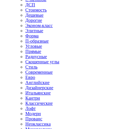
ДСП
Стоимость
Дешевые
Дорогие
Эконом-класс
Элитные
Форма
П-образные
Угловые
Прямые
Радиусные
Скошенные углы
Стиль
Современные
Евро
Английские
Дизайнерские
Итальянские
Кантри
Классические
Лофт
Модерн
Прованс
Неоклассика