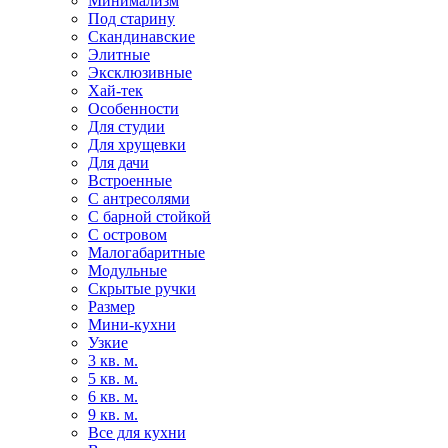
Минимализм
Под старину
Скандинавские
Элитные
Эксклюзивные
Хай-тек
Особенности
Для студии
Для хрущевки
Для дачи
Встроенные
С антресолями
С барной стойкой
С островом
Малогабаритные
Модульные
Скрытые ручки
Размер
Мини-кухни
Узкие
3 кв. м.
5 кв. м.
6 кв. м.
9 кв. м.
Все для кухни