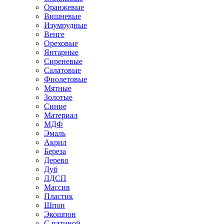
Оранжевые
Вишневые
Изумрудные
Венге
Ореховые
Янтарные
Сиреневые
Салатовые
Фиолетовые
Мятные
Золотые
Синие
Материал
МДФ
Эмаль
Акрил
Береза
Дерево
Дуб
ЛДСП
Массив
Пластик
Шпон
Экошпон
С патиной