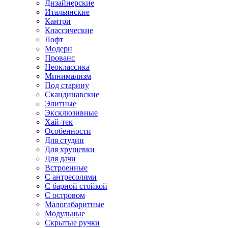
Дизайнерские
Итальянские
Кантри
Классические
Лофт
Модерн
Прованс
Неоклассика
Минимализм
Под старину
Скандинавские
Элитные
Эксклюзивные
Хай-тек
Особенности
Для студии
Для хрущевки
Для дачи
Встроенные
С антресолями
С барной стойкой
С островом
Малогабаритные
Модульные
Скрытые ручки