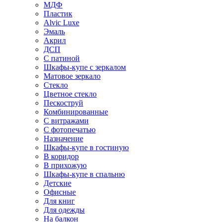
МДФ
Пластик
Alvic Luxe
Эмаль
Акрил
ДСП
С патиной
Шкафы-купе с зеркалом
Матовое зеркало
Стекло
Цветное стекло
Пескоструй
Комбинированные
С витражами
С фотопечатью
Назначение
Шкафы-купе в гостиную
В коридор
В прихожую
Шкафы-купе в спальню
Детские
Офисные
Для книг
Для одежды
На балкон