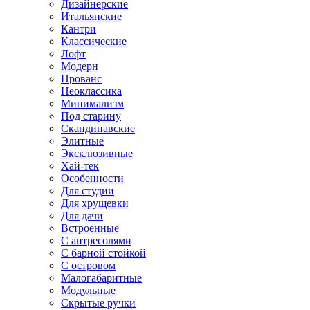
Дизайнерские
Итальянские
Кантри
Классические
Лофт
Модерн
Прованс
Неоклассика
Минимализм
Под старину
Скандинавские
Элитные
Эксклюзивные
Хай-тек
Особенности
Для студии
Для хрущевки
Для дачи
Встроенные
С антресолями
С барной стойкой
С островом
Малогабаритные
Модульные
Скрытые ручки