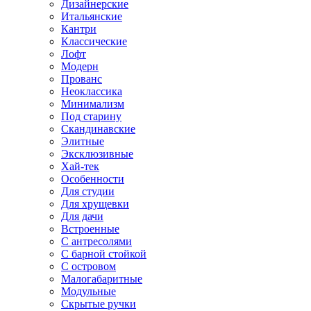
Дизайнерские
Итальянские
Кантри
Классические
Лофт
Модерн
Прованс
Неоклассика
Минимализм
Под старину
Скандинавские
Элитные
Эксклюзивные
Хай-тек
Особенности
Для студии
Для хрущевки
Для дачи
Встроенные
С антресолями
С барной стойкой
С островом
Малогабаритные
Модульные
Скрытые ручки