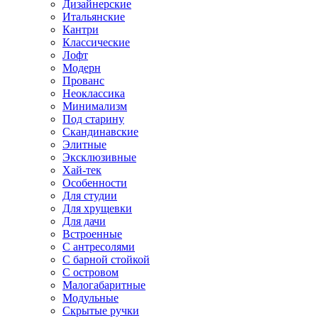
Дизайнерские
Итальянские
Кантри
Классические
Лофт
Модерн
Прованс
Неоклассика
Минимализм
Под старину
Скандинавские
Элитные
Эксклюзивные
Хай-тек
Особенности
Для студии
Для хрущевки
Для дачи
Встроенные
С антресолями
С барной стойкой
С островом
Малогабаритные
Модульные
Скрытые ручки