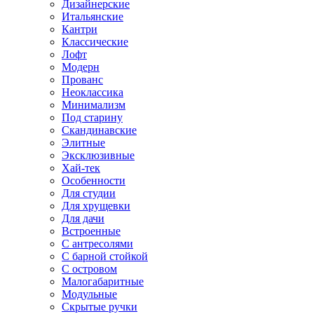
Дизайнерские
Итальянские
Кантри
Классические
Лофт
Модерн
Прованс
Неоклассика
Минимализм
Под старину
Скандинавские
Элитные
Эксклюзивные
Хай-тек
Особенности
Для студии
Для хрущевки
Для дачи
Встроенные
С антресолями
С барной стойкой
С островом
Малогабаритные
Модульные
Скрытые ручки