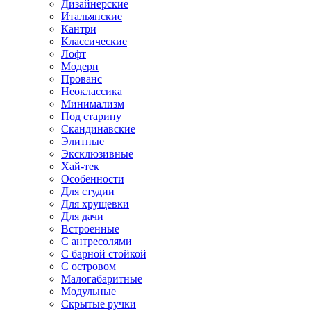
Дизайнерские
Итальянские
Кантри
Классические
Лофт
Модерн
Прованс
Неоклассика
Минимализм
Под старину
Скандинавские
Элитные
Эксклюзивные
Хай-тек
Особенности
Для студии
Для хрущевки
Для дачи
Встроенные
С антресолями
С барной стойкой
С островом
Малогабаритные
Модульные
Скрытые ручки