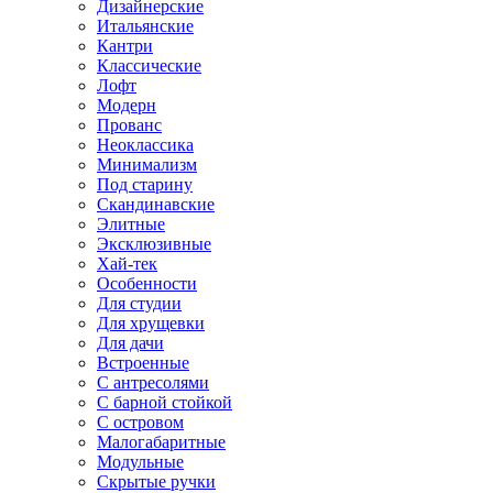
Дизайнерские
Итальянские
Кантри
Классические
Лофт
Модерн
Прованс
Неоклассика
Минимализм
Под старину
Скандинавские
Элитные
Эксклюзивные
Хай-тек
Особенности
Для студии
Для хрущевки
Для дачи
Встроенные
С антресолями
С барной стойкой
С островом
Малогабаритные
Модульные
Скрытые ручки