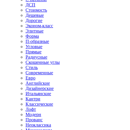
ДСП
Стоимость
Дешевые
Дорогие
Эконом-класс
Элитные
Форма
П-образные
Угловые
Прямые
Радиусные
Скошенные углы
Стиль
Современные
Евро
Английские
Дизайнерские
Итальянские
Кантри
Классические
Лофт
Модерн
Прованс
Неоклассика