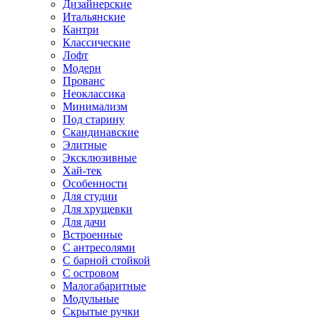
Дизайнерские
Итальянские
Кантри
Классические
Лофт
Модерн
Прованс
Неоклассика
Минимализм
Под старину
Скандинавские
Элитные
Эксклюзивные
Хай-тек
Особенности
Для студии
Для хрущевки
Для дачи
Встроенные
С антресолями
С барной стойкой
С островом
Малогабаритные
Модульные
Скрытые ручки