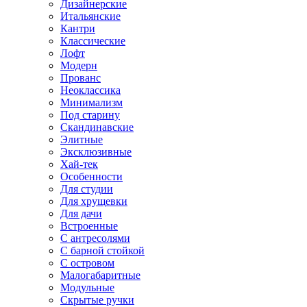
Дизайнерские
Итальянские
Кантри
Классические
Лофт
Модерн
Прованс
Неоклассика
Минимализм
Под старину
Скандинавские
Элитные
Эксклюзивные
Хай-тек
Особенности
Для студии
Для хрущевки
Для дачи
Встроенные
С антресолями
С барной стойкой
С островом
Малогабаритные
Модульные
Скрытые ручки