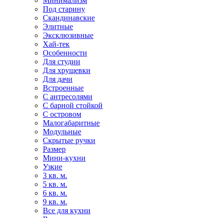
Минимализм
Под старину
Скандинавские
Элитные
Эксклюзивные
Хай-тек
Особенности
Для студии
Для хрущевки
Для дачи
Встроенные
С антресолями
С барной стойкой
С островом
Малогабаритные
Модульные
Скрытые ручки
Размер
Мини-кухни
Узкие
3 кв. м.
5 кв. м.
6 кв. м.
9 кв. м.
Все для кухни