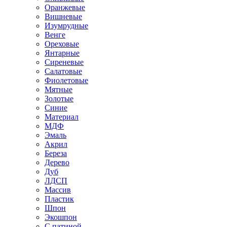
Оранжевые
Вишневые
Изумрудные
Венге
Ореховые
Янтарные
Сиреневые
Салатовые
Фиолетовые
Мятные
Золотые
Синие
Материал
МДФ
Эмаль
Акрил
Береза
Дерево
Дуб
ЛДСП
Массив
Пластик
Шпон
Экошпон
С патиной