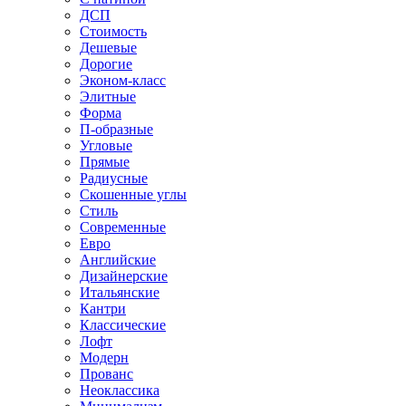
ДСП
Стоимость
Дешевые
Дорогие
Эконом-класс
Элитные
Форма
П-образные
Угловые
Прямые
Радиусные
Скошенные углы
Стиль
Современные
Евро
Английские
Дизайнерские
Итальянские
Кантри
Классические
Лофт
Модерн
Прованс
Неоклассика