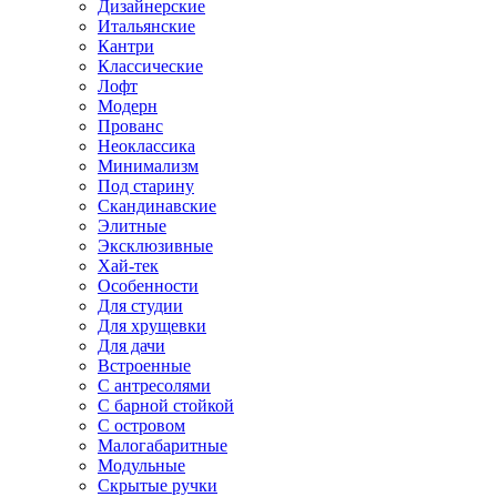
Дизайнерские
Итальянские
Кантри
Классические
Лофт
Модерн
Прованс
Неоклассика
Минимализм
Под старину
Скандинавские
Элитные
Эксклюзивные
Хай-тек
Особенности
Для студии
Для хрущевки
Для дачи
Встроенные
С антресолями
С барной стойкой
С островом
Малогабаритные
Модульные
Скрытые ручки