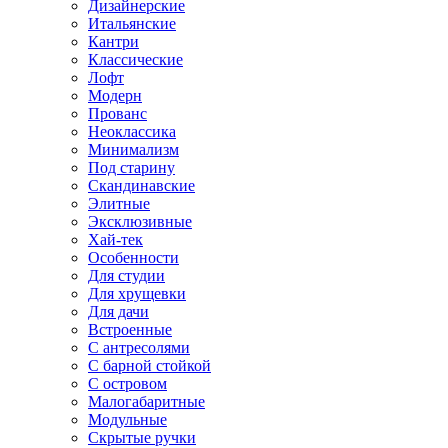
Дизайнерские
Итальянские
Кантри
Классические
Лофт
Модерн
Прованс
Неоклассика
Минимализм
Под старину
Скандинавские
Элитные
Эксклюзивные
Хай-тек
Особенности
Для студии
Для хрущевки
Для дачи
Встроенные
С антресолями
С барной стойкой
С островом
Малогабаритные
Модульные
Скрытые ручки