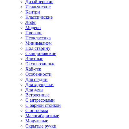
Дизайнерские
Итальянские
Кантри
Классические
Лофт
Модерн
Прованс
Неоклассика
Минимализм
Под старину
Скандинавские
Элитные
Эксклюзивные
Хай-тек
Особенности
Для студии
Для хрущевки
Для дачи
Встроенные
С антресолями
С барной стойкой
С островом
Малогабаритные
Модульные
Скрытые ручки