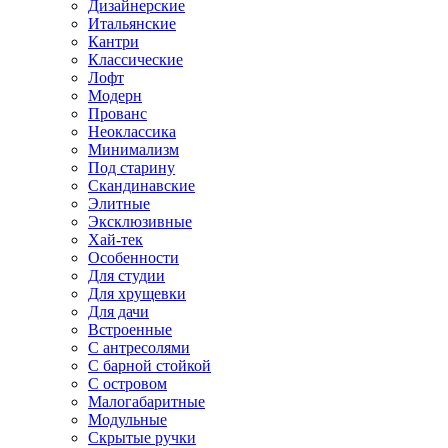
Дизайнерские
Итальянские
Кантри
Классические
Лофт
Модерн
Прованс
Неоклассика
Минимализм
Под старину
Скандинавские
Элитные
Эксклюзивные
Хай-тек
Особенности
Для студии
Для хрущевки
Для дачи
Встроенные
С антресолями
С барной стойкой
С островом
Малогабаритные
Модульные
Скрытые ручки