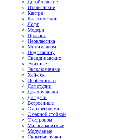
Дизайнерские
Итальянские
Кантри
Классические
Лофт
Модерн
Прованс
Неоклассика
Минимализм
Под старину
Скандинавские
Элитные
Эксклюзивные
Хай-тек
Особенности
Для студии
Для хрущевки
Для дачи
Встроенные
С антресолями
С барной стойкой
С островом
Малогабаритные
Модульные
Скрытые ручки