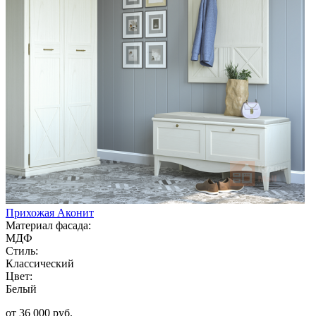
Прихожая Аконит
Материал фасада:
МДФ
Стиль:
Классический
Цвет:
Белый
от 36 000 руб.