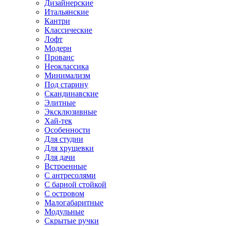
Дизайнерские
Итальянские
Кантри
Классические
Лофт
Модерн
Прованс
Неоклассика
Минимализм
Под старину
Скандинавские
Элитные
Эксклюзивные
Хай-тек
Особенности
Для студии
Для хрущевки
Для дачи
Встроенные
С антресолями
С барной стойкой
С островом
Малогабаритные
Модульные
Скрытые ручки