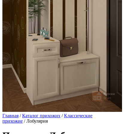
Главная
/
Каталог прихожих
/
Классические
прихожие
/ Лобулярия