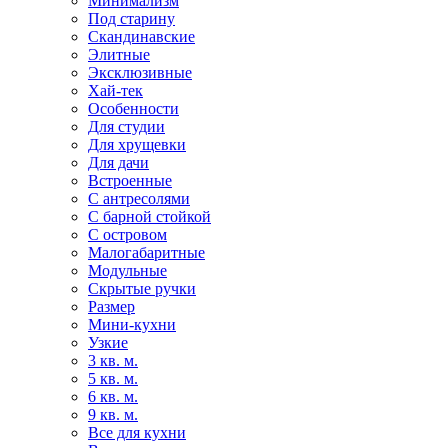
Минимализм
Под старину
Скандинавские
Элитные
Эксклюзивные
Хай-тек
Особенности
Для студии
Для хрущевки
Для дачи
Встроенные
С антресолями
С барной стойкой
С островом
Малогабаритные
Модульные
Скрытые ручки
Размер
Мини-кухни
Узкие
3 кв. м.
5 кв. м.
6 кв. м.
9 кв. м.
Все для кухни