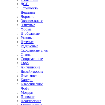
ДСП
Стоимость
Дешевые
Дорогие
Эконом-класс
Элитные
Форма
П-образные
Угловые
Прямые
Радиусные
Скошенные углы
Стиль
Современные
Евро
Английские
Дизайнерские
Итальянские
Кантри
Классические
Лофт
Модерн
Прованс
Неоклассика