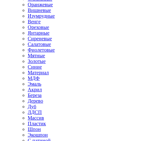
Оранжевые
Вишневые
Изумрудные
Венге
Ореховые
Янтарные
Сиреневые
Салатовые
Фиолетовые
Мятные
Золотые
Синие
Материал
МДФ
Эмаль
Акрил
Береза
Дерево
Дуб
ЛДСП
Массив
Пластик
Шпон
Экошпон
С патиной