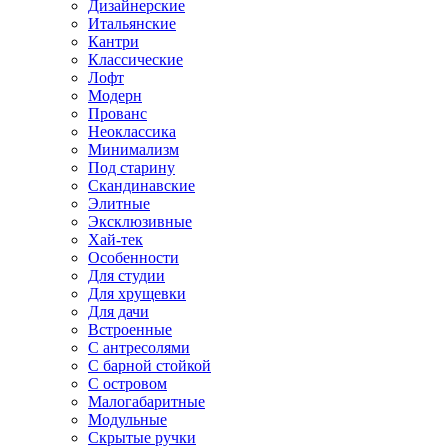
Дизайнерские
Итальянские
Кантри
Классические
Лофт
Модерн
Прованс
Неоклассика
Минимализм
Под старину
Скандинавские
Элитные
Эксклюзивные
Хай-тек
Особенности
Для студии
Для хрущевки
Для дачи
Встроенные
С антресолями
С барной стойкой
С островом
Малогабаритные
Модульные
Скрытые ручки