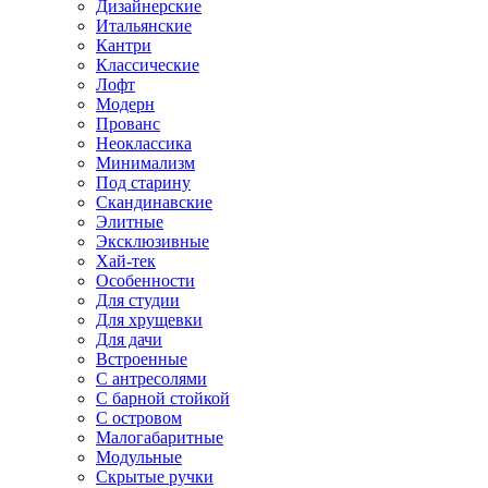
Дизайнерские
Итальянские
Кантри
Классические
Лофт
Модерн
Прованс
Неоклассика
Минимализм
Под старину
Скандинавские
Элитные
Эксклюзивные
Хай-тек
Особенности
Для студии
Для хрущевки
Для дачи
Встроенные
С антресолями
С барной стойкой
С островом
Малогабаритные
Модульные
Скрытые ручки