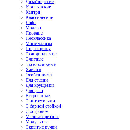
Дизайнерские
Итальянские
Кантри
Классические
Лофт
Модерн
Прованс
Неоклассика
Минимализм
Под старину
Скандинавские
Элитные
Эксклюзивные
Хай-тек
Особенности
Для студии
Для хрущевки
Для дачи
Встроенные
С антресолями
С барной стойкой
С островом
Малогабаритные
Модульные
Скрытые ручки