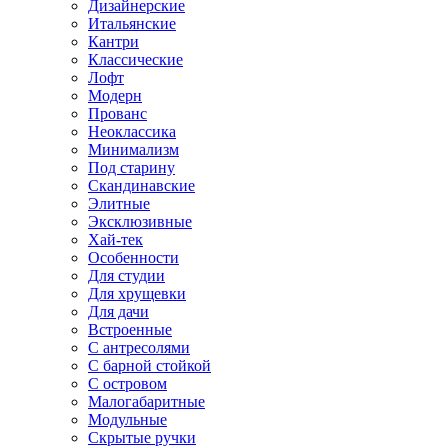
Дизайнерские
Итальянские
Кантри
Классические
Лофт
Модерн
Прованс
Неоклассика
Минимализм
Под старину
Скандинавские
Элитные
Эксклюзивные
Хай-тек
Особенности
Для студии
Для хрущевки
Для дачи
Встроенные
С антресолями
С барной стойкой
С островом
Малогабаритные
Модульные
Скрытые ручки