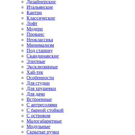
Дизайнерские
Итальянские
Кантри
Классические
Лофт
Модерн
Прованс
Неоклассика
Минимализм
Под старину
Скандинавские
Элитные
Эксклюзивные
Хай-тек
Особенности
Для студии
Для хрущевки
Для дачи
Встроенные
С антресолями
С барной стойкой
С островом
Малогабаритные
Модульные
Скрытые ручки