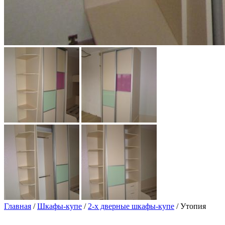
Главная
/
Шкафы-купе
/
2-х дверные шкафы-купе
/ Утопия