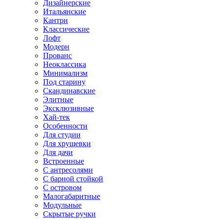
Дизайнерские
Итальянские
Кантри
Классические
Лофт
Модерн
Прованс
Неоклассика
Минимализм
Под старину
Скандинавские
Элитные
Эксклюзивные
Хай-тек
Особенности
Для студии
Для хрущевки
Для дачи
Встроенные
С антресолями
С барной стойкой
С островом
Малогабаритные
Модульные
Скрытые ручки