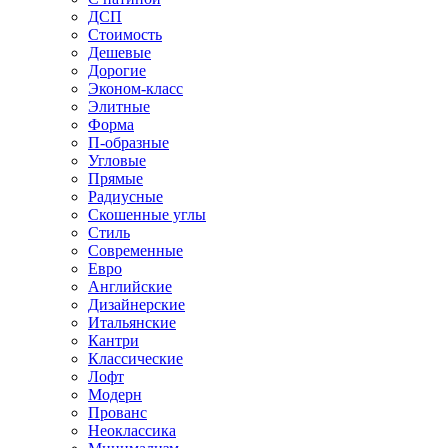
ДСП
Стоимость
Дешевые
Дорогие
Эконом-класс
Элитные
Форма
П-образные
Угловые
Прямые
Радиусные
Скошенные углы
Стиль
Современные
Евро
Английские
Дизайнерские
Итальянские
Кантри
Классические
Лофт
Модерн
Прованс
Неоклассика