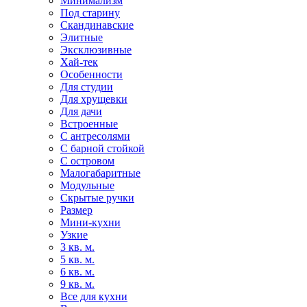
Минимализм
Под старину
Скандинавские
Элитные
Эксклюзивные
Хай-тек
Особенности
Для студии
Для хрущевки
Для дачи
Встроенные
С антресолями
С барной стойкой
С островом
Малогабаритные
Модульные
Скрытые ручки
Размер
Мини-кухни
Узкие
3 кв. м.
5 кв. м.
6 кв. м.
9 кв. м.
Все для кухни