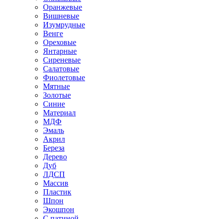
Оранжевые
Вишневые
Изумрудные
Венге
Ореховые
Янтарные
Сиреневые
Салатовые
Фиолетовые
Мятные
Золотые
Синие
Материал
МДФ
Эмаль
Акрил
Береза
Дерево
Дуб
ЛДСП
Массив
Пластик
Шпон
Экошпон
С патиной