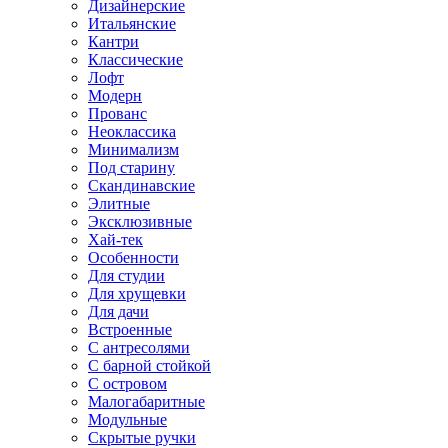
Дизайнерские
Итальянские
Кантри
Классические
Лофт
Модерн
Прованс
Неоклассика
Минимализм
Под старину
Скандинавские
Элитные
Эксклюзивные
Хай-тек
Особенности
Для студии
Для хрущевки
Для дачи
Встроенные
С антресолями
С барной стойкой
С островом
Малогабаритные
Модульные
Скрытые ручки