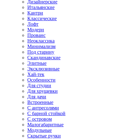
Дизайнерские
Итальянские
Кантри
Классические
Лофт
Модерн
Прованс
Неоклассика
Минимализм
Под старину
Скандинавские
Элитные
Эксклюзивные
Хай-тек
Особенности
Для студии
Для хрущевки
Для дачи
Встроенные
С антресолями
С барной стойкой
С островом
Малогабаритные
Модульные
Скрытые ручки