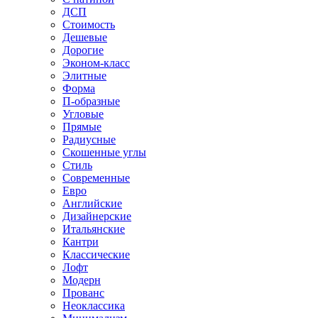
ДСП
Стоимость
Дешевые
Дорогие
Эконом-класс
Элитные
Форма
П-образные
Угловые
Прямые
Радиусные
Скошенные углы
Стиль
Современные
Евро
Английские
Дизайнерские
Итальянские
Кантри
Классические
Лофт
Модерн
Прованс
Неоклассика