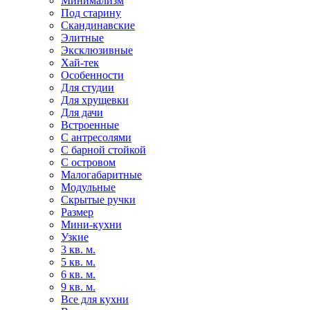
Минимализм
Под старину
Скандинавские
Элитные
Эксклюзивные
Хай-тек
Особенности
Для студии
Для хрущевки
Для дачи
Встроенные
С антресолями
С барной стойкой
С островом
Малогабаритные
Модульные
Скрытые ручки
Размер
Мини-кухни
Узкие
3 кв. м.
5 кв. м.
6 кв. м.
9 кв. м.
Все для кухни