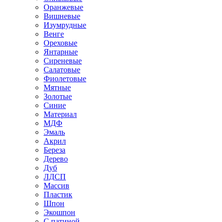
Оранжевые
Вишневые
Изумрудные
Венге
Ореховые
Янтарные
Сиреневые
Салатовые
Фиолетовые
Мятные
Золотые
Синие
Материал
МДФ
Эмаль
Акрил
Береза
Дерево
Дуб
ЛДСП
Массив
Пластик
Шпон
Экошпон
С патиной