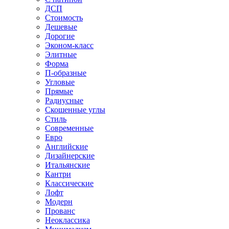
ДСП
Стоимость
Дешевые
Дорогие
Эконом-класс
Элитные
Форма
П-образные
Угловые
Прямые
Радиусные
Скошенные углы
Стиль
Современные
Евро
Английские
Дизайнерские
Итальянские
Кантри
Классические
Лофт
Модерн
Прованс
Неоклассика