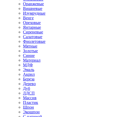
Оранжевые
Вишневые
Изумрудные
Венге
Ореховые
Янтарные
Сиреневые
Салатовые
Фиолетовые
Мятные
Золотые
Синие
Материал
МДФ
Эмаль
Акрил
Береза
Дерево
Дуб
ЛДСП
Массив
Пластик
Шпон
Экошпон
С патиной