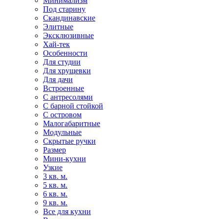
Минимализм
Под старину
Скандинавские
Элитные
Эксклюзивные
Хай-тек
Особенности
Для студии
Для хрущевки
Для дачи
Встроенные
С антресолями
С барной стойкой
С островом
Малогабаритные
Модульные
Скрытые ручки
Размер
Мини-кухни
Узкие
3 кв. м.
5 кв. м.
6 кв. м.
9 кв. м.
Все для кухни