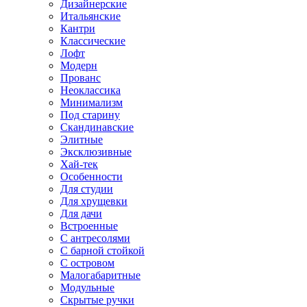
Дизайнерские
Итальянские
Кантри
Классические
Лофт
Модерн
Прованс
Неоклассика
Минимализм
Под старину
Скандинавские
Элитные
Эксклюзивные
Хай-тек
Особенности
Для студии
Для хрущевки
Для дачи
Встроенные
С антресолями
С барной стойкой
С островом
Малогабаритные
Модульные
Скрытые ручки