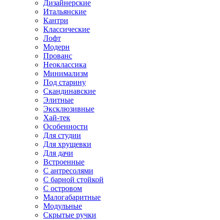
Дизайнерские
Итальянские
Кантри
Классические
Лофт
Модерн
Прованс
Неоклассика
Минимализм
Под старину
Скандинавские
Элитные
Эксклюзивные
Хай-тек
Особенности
Для студии
Для хрущевки
Для дачи
Встроенные
С антресолями
С барной стойкой
С островом
Малогабаритные
Модульные
Скрытые ручки