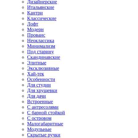
Дизайнерские
Итальянские
Кантри
Классические
Лофт
Модерн
Прованс
Неоклассика
Минимализм
Под старину
Скандинавские
Элитные
Эксклюзивные
Хай-тек
Особенности
Для студии
Для хрущевки
Для дачи
Встроенные
С антресолями
С барной стойкой
С островом
Малогабаритные
Модульные
Скрытые ручки