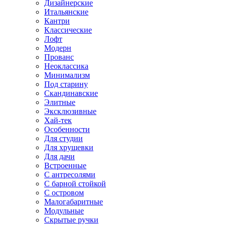
Дизайнерские
Итальянские
Кантри
Классические
Лофт
Модерн
Прованс
Неоклассика
Минимализм
Под старину
Скандинавские
Элитные
Эксклюзивные
Хай-тек
Особенности
Для студии
Для хрущевки
Для дачи
Встроенные
С антресолями
С барной стойкой
С островом
Малогабаритные
Модульные
Скрытые ручки