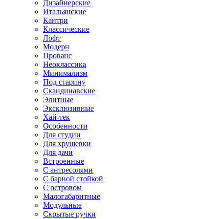
Дизайнерские
Итальянские
Кантри
Классические
Лофт
Модерн
Прованс
Неоклассика
Минимализм
Под старину
Скандинавские
Элитные
Эксклюзивные
Хай-тек
Особенности
Для студии
Для хрущевки
Для дачи
Встроенные
С антресолями
С барной стойкой
С островом
Малогабаритные
Модульные
Скрытые ручки