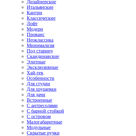
Дизайнерские
Итальянские
Кантри
Классические
Лофт
Модерн
Прованс
Неоклассика
Минимализм
Под старину
Скандинавские
Элитные
Эксклюзивные
Хай-тек
Особенности
Для студии
Для хрущевки
Для дачи
Встроенные
С антресолями
С барной стойкой
С островом
Малогабаритные
Модульные
Скрытые ручки