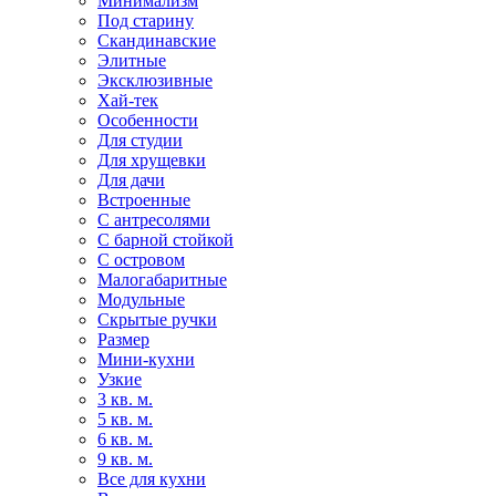
Минимализм
Под старину
Скандинавские
Элитные
Эксклюзивные
Хай-тек
Особенности
Для студии
Для хрущевки
Для дачи
Встроенные
С антресолями
С барной стойкой
С островом
Малогабаритные
Модульные
Скрытые ручки
Размер
Мини-кухни
Узкие
3 кв. м.
5 кв. м.
6 кв. м.
9 кв. м.
Все для кухни