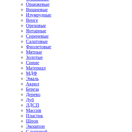
Оранжевые
Вишневые
Изумрудные
Венге
Ореховые
Янтарные
Сиреневые
Салатовые
Фиолетовые
Мятные
Золотые
Синие
Материал
МДФ
Эмаль
Акрил
Береза
Дерево
Дуб
ЛДСП
Массив
Пластик
Шпон
Экошпон
С патиной