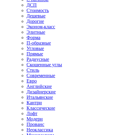
ДСП
Стоимость
Дешевые
Дорогие
Эконом-класс
Элитные
Форма
П-образные
Угловые
Прямые
Радиусные
Скошенные углы
Стиль
Современные
Евро
Английские
Дизайнерские
Итальянские
Кантри
Классические
Лофт
Модерн
Прованс
Неоклассика