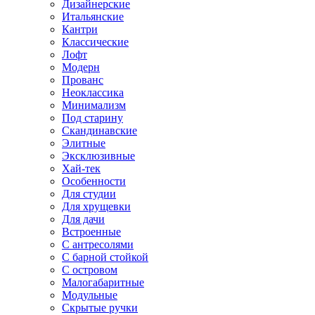
Дизайнерские
Итальянские
Кантри
Классические
Лофт
Модерн
Прованс
Неоклассика
Минимализм
Под старину
Скандинавские
Элитные
Эксклюзивные
Хай-тек
Особенности
Для студии
Для хрущевки
Для дачи
Встроенные
С антресолями
С барной стойкой
С островом
Малогабаритные
Модульные
Скрытые ручки