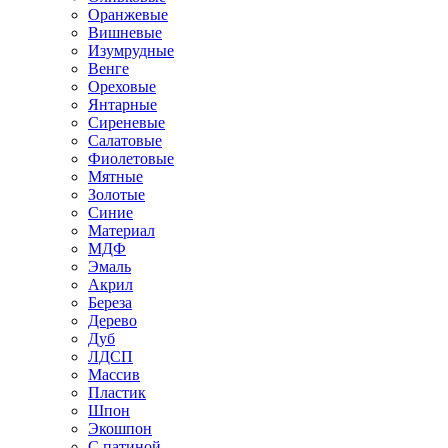
Оранжевые
Вишневые
Изумрудные
Венге
Ореховые
Янтарные
Сиреневые
Салатовые
Фиолетовые
Мятные
Золотые
Синие
Материал
МДФ
Эмаль
Акрил
Береза
Дерево
Дуб
ЛДСП
Массив
Пластик
Шпон
Экошпон
С патиной