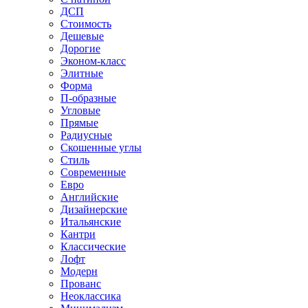
ДСП
Стоимость
Дешевые
Дорогие
Эконом-класс
Элитные
Форма
П-образные
Угловые
Прямые
Радиусные
Скошенные углы
Стиль
Современные
Евро
Английские
Дизайнерские
Итальянские
Кантри
Классические
Лофт
Модерн
Прованс
Неоклассика