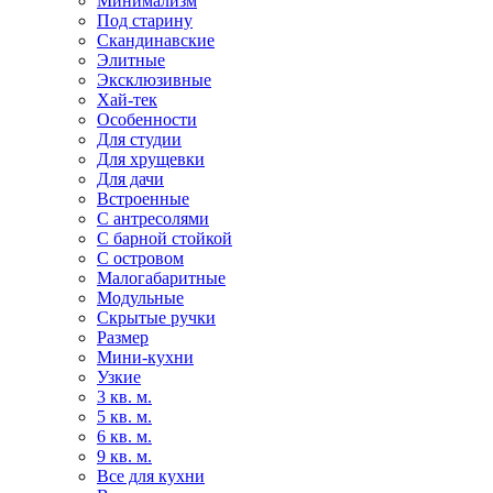
Минимализм
Под старину
Скандинавские
Элитные
Эксклюзивные
Хай-тек
Особенности
Для студии
Для хрущевки
Для дачи
Встроенные
С антресолями
С барной стойкой
С островом
Малогабаритные
Модульные
Скрытые ручки
Размер
Мини-кухни
Узкие
3 кв. м.
5 кв. м.
6 кв. м.
9 кв. м.
Все для кухни