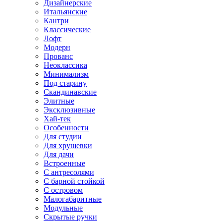
Дизайнерские
Итальянские
Кантри
Классические
Лофт
Модерн
Прованс
Неоклассика
Минимализм
Под старину
Скандинавские
Элитные
Эксклюзивные
Хай-тек
Особенности
Для студии
Для хрущевки
Для дачи
Встроенные
С антресолями
С барной стойкой
С островом
Малогабаритные
Модульные
Скрытые ручки