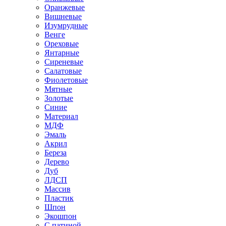
Оранжевые
Вишневые
Изумрудные
Венге
Ореховые
Янтарные
Сиреневые
Салатовые
Фиолетовые
Мятные
Золотые
Синие
Материал
МДФ
Эмаль
Акрил
Береза
Дерево
Дуб
ЛДСП
Массив
Пластик
Шпон
Экошпон
С патиной