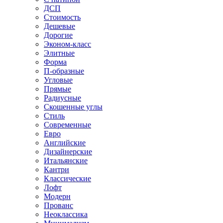
ДСП
Стоимость
Дешевые
Дорогие
Эконом-класс
Элитные
Форма
П-образные
Угловые
Прямые
Радиусные
Скошенные углы
Стиль
Современные
Евро
Английские
Дизайнерские
Итальянские
Кантри
Классические
Лофт
Модерн
Прованс
Неоклассика