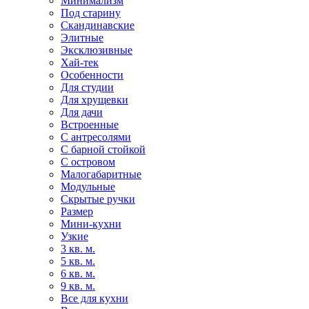
Минимализм
Под старину
Скандинавские
Элитные
Эксклюзивные
Хай-тек
Особенности
Для студии
Для хрущевки
Для дачи
Встроенные
С антресолями
С барной стойкой
С островом
Малогабаритные
Модульные
Скрытые ручки
Размер
Мини-кухни
Узкие
3 кв. м.
5 кв. м.
6 кв. м.
9 кв. м.
Все для кухни