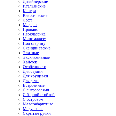
Дизайнерские
Итальянские
Кантри
Классические
Лофт
Модерн
Прованс
Неоклассика
Минимализм
Под старину
Скандинавские
Элитные
Эксклюзивные
Хай-тек
Особенности
Для студии
Для хрущевки
Для дачи
Встроенные
С антресолями
С барной стойкой
С островом
Малогабаритные
Модульные
Скрытые ручки