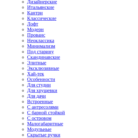
Дизайнерские
Итальянские
Кантри
Классические
Лофт
Модерн
Прованс
Неоклассика
Минимализм
Под старину
Скандинавские
Элитные
Эксклюзивные
Хай-тек
Особенности
Для студии
Для хрущевки
Для дачи
Встроенные
С антресолями
С барной стойкой
С островом
Малогабаритные
Модульные
Скрытые ручки