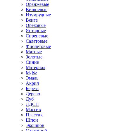
Оранжевые
Вишневые
Изумрудные
Венге
Ореховые
Янтарные
Сиреневые
Салатовые
Фиолетовые
Мятные
Золотые
Синие
Материал
МДФ
Эмаль
Акрил
Береза
Дерево
Дуб
ЛДСП
Массив
Пластик
Шпон
Экошпон
С патиной