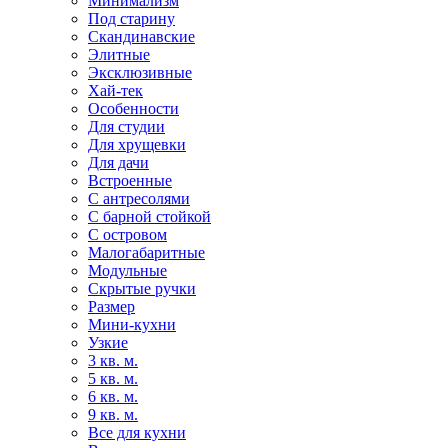
Минимализм
Под старину
Скандинавские
Элитные
Эксклюзивные
Хай-тек
Особенности
Для студии
Для хрущевки
Для дачи
Встроенные
С антресолями
С барной стойкой
С островом
Малогабаритные
Модульные
Скрытые ручки
Размер
Мини-кухни
Узкие
3 кв. м.
5 кв. м.
6 кв. м.
9 кв. м.
Все для кухни