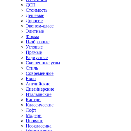
ДСП
Стоимость
Дешевые
Дорогие
Эконом-класс
Элитные
Форма
П-образные
Угловые
Прямые
Радиусные
Скошенные углы
Стиль
Современные
Евро
Английские
Дизайнерские
Итальянские
Кантри
Классические
Лофт
Модерн
Прованс
Неоклассика