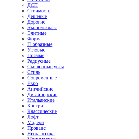
ДСП
Стоимость
Дешевые
Дорогие
Эконом-класс
Элитные
Форма
П-образные
Угловые
Прямые
Радиусные
Скошенные углы
Стиль
Современные
Евро
Английские
Дизайнерские
Итальянские
Кантри
Классические
Лофт
Модерн
Прованс
Неоклассика