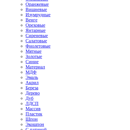
Оранжевые
Вишневые
Изумрудные
Венге
Ореховые
Янтарные
Сиреневые
Салатовые
Фиолетовые
Мятные
Золотые
Синие
Материал
МДФ
Эмаль
Акрил
Береза
Дерево
Дуб
ЛДСП
Массив
Пластик
Шпон
Экошпон
С патиной