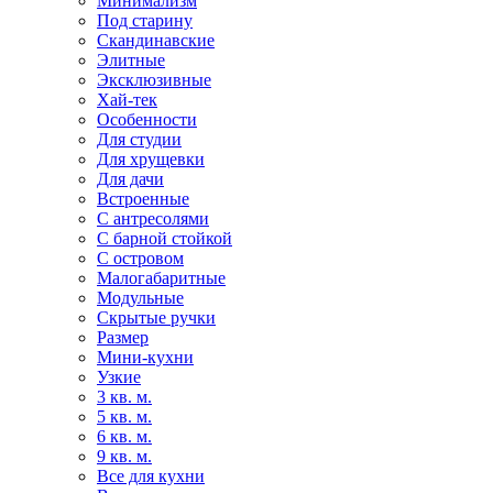
Минимализм
Под старину
Скандинавские
Элитные
Эксклюзивные
Хай-тек
Особенности
Для студии
Для хрущевки
Для дачи
Встроенные
С антресолями
С барной стойкой
С островом
Малогабаритные
Модульные
Скрытые ручки
Размер
Мини-кухни
Узкие
3 кв. м.
5 кв. м.
6 кв. м.
9 кв. м.
Все для кухни