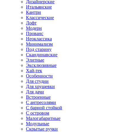
Дизайнерские
Итальянские
Кантри
Классические
Лофт
Модерн
Прованс
Неоклассика
Минимализм
Под старину
Скандинавские
Элитные
Эксклюзивные
Хай-тек
Особенности
Для студии
Для хрущевки
Для дачи
Встроенные
С антресолями
С барной стойкой
С островом
Малогабаритные
Модульные
Скрытые ручки