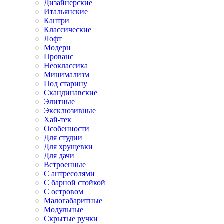
Дизайнерские
Итальянские
Кантри
Классические
Лофт
Модерн
Прованс
Неоклассика
Минимализм
Под старину
Скандинавские
Элитные
Эксклюзивные
Хай-тек
Особенности
Для студии
Для хрущевки
Для дачи
Встроенные
С антресолями
С барной стойкой
С островом
Малогабаритные
Модульные
Скрытые ручки