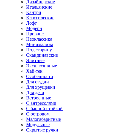
Дизайнерские
Итальянские
Кантри
Классические
Лофт
Модерн
Прованс
Неоклассика
Минимализм
Под старину
Скандинавские
Элитные
Эксклюзивные
Хай-тек
Особенности
Для студии
Для хрущевки
Для дачи
Встроенные
С антресолями
С барной стойкой
С островом
Малогабаритные
Модульные
Скрытые ручки