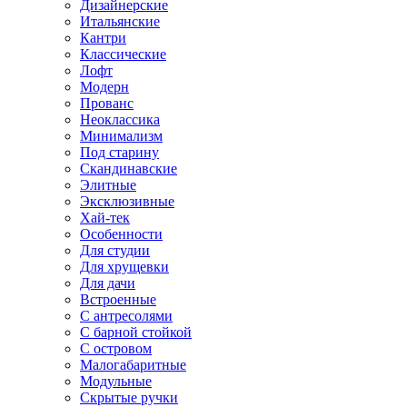
Дизайнерские
Итальянские
Кантри
Классические
Лофт
Модерн
Прованс
Неоклассика
Минимализм
Под старину
Скандинавские
Элитные
Эксклюзивные
Хай-тек
Особенности
Для студии
Для хрущевки
Для дачи
Встроенные
С антресолями
С барной стойкой
С островом
Малогабаритные
Модульные
Скрытые ручки