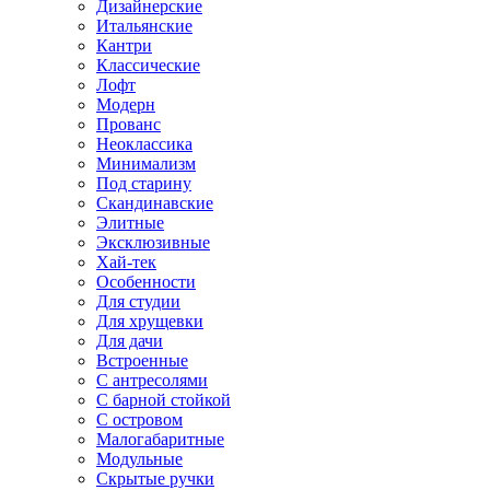
Дизайнерские
Итальянские
Кантри
Классические
Лофт
Модерн
Прованс
Неоклассика
Минимализм
Под старину
Скандинавские
Элитные
Эксклюзивные
Хай-тек
Особенности
Для студии
Для хрущевки
Для дачи
Встроенные
С антресолями
С барной стойкой
С островом
Малогабаритные
Модульные
Скрытые ручки